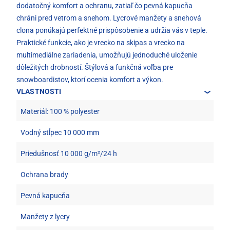
dodatočný komfort a ochranu, zatiaľ čo pevná kapucňa
chráni pred vetrom a snehom. Lycrové manžety a snehová
clona ponúkajú perfektné prispôsobenie a udržia vás v teple.
Praktické funkcie, ako je vrecko na skipas a vrecko na
multimediálne zariadenia, umožňujú jednoduché uloženie
dôležitých drobností. Štýlová a funkčná voľba pre
snowboardistov, ktorí ocenia komfort a výkon.
VLASTNOSTI
Materiál: 100 % polyester
Vodný stĺpec 10 000 mm
Priedušnosť 10 000 g/m²/24 h
Ochrana brady
Pevná kapucňa
Manžety z lycry