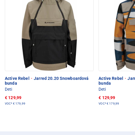
Active Rebel
·
Jarred 20.20 Snowboardová
Active Rebel
·
Jar
bunda
bunda
Deti
Deti
€ 129,99
€ 129,99
VOC*
€ 179,99
VOC*
€ 179,99