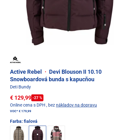
Active Rebel
·
Devi Blouson II 10.10
Snowboardová bunda s kapucňou
Deti Bundy
€ 129,99
-27 %
Online cena s DPH
, bez
nákladov na dopravu
VOC*
€ 179,99
Farba:
fialová