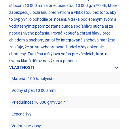
stĺpcom 10 000 mm a priedušnosťou 10 000 g/m²/24h, ktoré
zabezpečujú ochranu pred vetrom a vlhkosťou bez toho, aby
to ovplyvnilo pohodlie pri nosení. Vďaka podlepeným švom a
vodotesným zipsom zostane bunda spoľahlivo suchá aj za
nepriaznivého počasia. Pevná kapucňa chráni hlavu pred
chladom a snehom, zatiaľ čo integrovaná snehová manžeta
zaisťuje, že pri snowboardovaní budeš vždy dokonale
chránený. Funkčná a štýlová voľba pre všetkých, ktorí na
svahu kladú dôraz na výkon a pohodlie.
VLASTNOSTI
Materiál: 100 % polyester
Vodný stĺpec 10 000 mm
Priedušnosť 10 000 g/m²/24 h
Lepené švy
Vodotesné zipsy