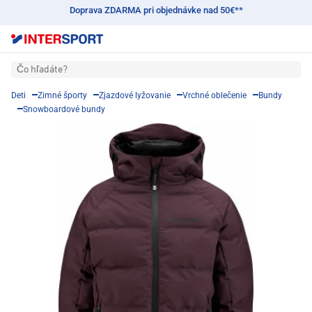
Doprava ZDARMA pri objednávke nad 50€**
Čo hľadáte?
Deti
Zimné športy
Zjazdové lyžovanie
Vrchné oblečenie
Bundy
Snowboardové bundy