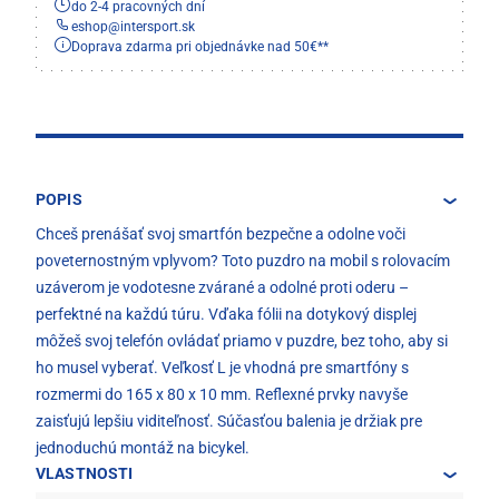
do 2-4 pracovných dní
eshop
@
intersport.sk
Doprava zdarma pri objednávke nad 50€**
POPIS
Chceš prenášať svoj smartfón bezpečne a odolne voči
poveternostným vplyvom? Toto puzdro na mobil s rolovacím
uzáverom je vodotesne zvárané a odolné proti oderu –
perfektné na každú túru. Vďaka fólii na dotykový displej
môžeš svoj telefón ovládať priamo v puzdre, bez toho, aby si
ho musel vyberať. Veľkosť L je vhodná pre smartfóny s
rozmermi do 165 x 80 x 10 mm. Reflexné prvky navyše
zaisťujú lepšiu viditeľnosť. Súčasťou balenia je držiak pre
jednoduchú montáž na bicykel.
VLASTNOSTI