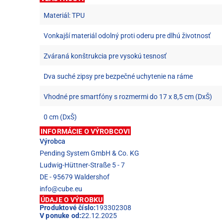
Materiál: TPU
Vonkajší materiál odolný proti oderu pre dlhú životnosť
Zváraná konštrukcia pre vysokú tesnosť
Dva suché zipsy pre bezpečné uchytenie na ráme
Vhodné pre smartfóny s rozmermi do 17 x 8,5 cm (DxŠ)
0 cm (DxŠ)
INFORMÁCIE O VÝROBCOVI
Výrobca
Pending System GmbH & Co. KG
Ludwig-Hüttner-Straße 5 - 7
DE - 95679 Waldershof
info@cube.eu
ÚDAJE O VÝROBKU
Produktové číslo:
193302308
V ponuke od:
22.12.2025