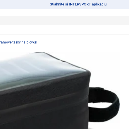
Stiahnite si INTERSPORT aplikáciu
rámové tašky na bicykel