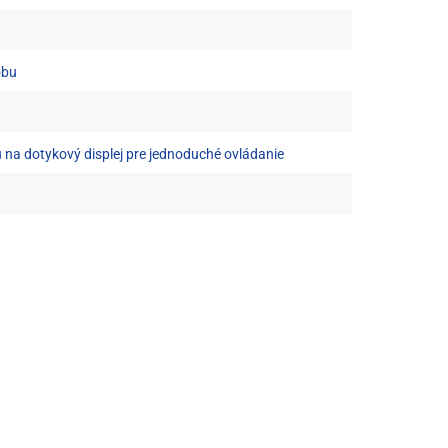
obu
u na dotykový displej pre jednoduché ovládanie