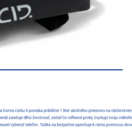
 hornú rúrku ti ponúka približne 1 liter úložného priestoru na občerstve
l zaisťuje dlhú životnosť, zatiaľ čo reflexné prvky zvyšujú tvoju viditeľn
 musel vyberať telefón. Taška sa bezpečne upevňuje k rámu pomocou dvo