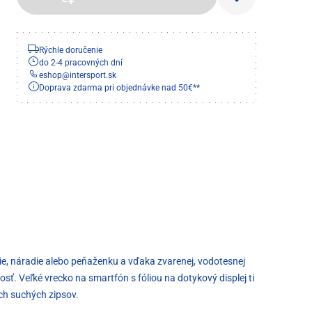
Rýchle doručenie
do 2-4 pracovných dní
eshop
@
intersport.sk
Doprava zdarma pri objednávke nad 50€**
nie, náradie alebo peňaženku a vďaka zvarenej, vodotesnej
osť. Veľké vrecko na smartfón s fóliou na dotykový displej ti
ch suchých zipsov.