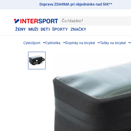
Doprava ZDARMA pri objednávke nad 50€**
Čo hľadáte?
ŽENY
MUŽI
DETI
ŠPORTY
ZNAČKY
Cyklošport
Cyklistika
Doplnky na bicykel
Tašky na bicykel