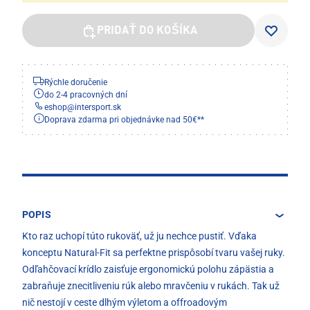
PRIDAŤ DO KOŠÍKA
Rýchle doručenie
do 2-4 pracovných dní
eshop
@
intersport.sk
Doprava zdarma pri objednávke nad 50€**
POPIS
Kto raz uchopí túto rukoväť, už ju nechce pustiť. Vďaka
konceptu Natural-Fit sa perfektne prispôsobí tvaru vašej ruky.
Odľahčovací krídlo zaisťuje ergonomickú polohu zápästia a
zabraňuje znecitliveniu rúk alebo mravčeniu v rukách. Tak už
nič nestojí v ceste dlhým výletom a offroadovým