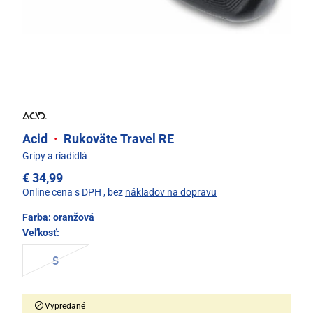
Acid
·
Rukoväte Travel RE
Gripy a riadidlá
€ 34,99
Online cena s DPH
, bez
nákladov na dopravu
Farba:
oranžová
Veľkosť:
S
Vypredané