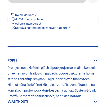
Rýchle doručenie
do 2-4 pracovných dní
eshop
@
intersport.sk
Doprava zdarma pri objednávke nad 50€**
POPIS
Premyslené rozloženie plôch ti poskytuje maximálnu kontrolu
pri extrémnych trailových jazdách. Logo-štruktúra na hornej
strane zabraňuje šmýkaniu aj pri športových manévroch.
Hladká zóna Relief šetrí kĺb palca, zatiaľ čo zóna Traction na
končekoch prstov poskytuje bezpečný úchop. Systém GILink
umožňuje montáž príslušenstva, napríklad náradia.
VLASTNOSTI