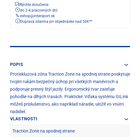
Rýchle doručenie
do 2-4 pracovných dní
eshop
@
intersport.sk
Doprava zdarma pri objednávke nad 50€**
POPIS
Protiskluzová zóna Traction Zone na spodnej strane poskytuje
tvojim rukám bezpečný úchop pri všetkých manévroch a
podporuje presný štýl jazdy. Ergonomický tvar zaisťuje
pohodlie na dlhých trasách. Praktické: Vďaka systému GILink
môžeš príslušenstvo, ako napríklad náradie, uložiť vo vnútri
riadidiel.
VLASTNOSTI
Traction Zone na spodnej strane