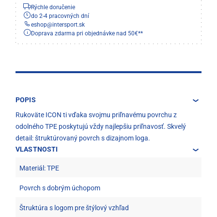
Rýchle doručenie
do 2-4 pracovných dní
eshop
@
intersport.sk
Doprava zdarma pri objednávke nad 50€**
POPIS
Rukoväte ICON ti vďaka svojmu priľnavému povrchu z
odolného TPE poskytujú vždy najlepšiu priľnavosť. Skvelý
detail: štruktúrovaný povrch s dizajnom loga.
VLASTNOSTI
Materiál: TPE
Povrch s dobrým úchopom
Štruktúra s logom pre štýlový vzhľad