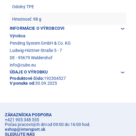
Odolný TPE
Hmotnosť: 98 g
INFORMÁCIE O VÝROBCOVI
Výrobca
Pending System GmbH & Co. KG
Ludwig-Hüttner-Straße 5 - 7
DE - 95679 Waldershof
info@cube.eu
ÚDAJE O VÝROBKU
Produktové číslo:
192304527
V ponuke od:
30.09.2025
ZÁKAZNÍCKA PODPORA
+421 905 348 555
Počas pracovných dní od 09:00 do 16:00 hod.
eshop
@
intersport.sk
SLEDUJTE NÁS