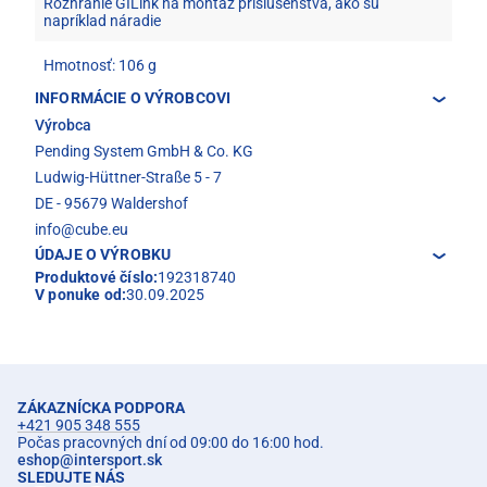
Rozhranie GILink na montáž príslušenstva, ako sú
napríklad náradie
Hmotnosť: 106 g
INFORMÁCIE O VÝROBCOVI
Výrobca
Pending System GmbH & Co. KG
Ludwig-Hüttner-Straße 5 - 7
DE - 95679 Waldershof
info@cube.eu
ÚDAJE O VÝROBKU
Produktové číslo:
192318740
V ponuke od:
30.09.2025
ZÁKAZNÍCKA PODPORA
+421 905 348 555
Počas pracovných dní od 09:00 do 16:00 hod.
eshop
@
intersport.sk
SLEDUJTE NÁS