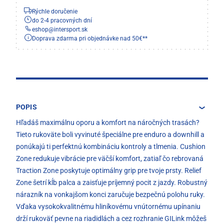
Rýchle doručenie
do 2-4 pracovných dní
eshop
@
intersport.sk
Doprava zdarma pri objednávke nad 50€**
POPIS
Hľadáš maximálnu oporu a komfort na náročných trasách?
Tieto rukoväte boli vyvinuté špeciálne pre enduro a downhill a
ponúkajú ti perfektnú kombináciu kontroly a tlmenia. Cushion
Zone redukuje vibrácie pre väčší komfort, zatiaľ čo rebrovaná
Traction Zone poskytuje optimálny grip pre tvoje prsty. Relief
Zone šetrí kĺb palca a zaisťuje príjemný pocit z jazdy. Robustný
nárazník na vonkajšom konci zaručuje bezpečnú polohu ruky.
Vďaka vysokokvalitnému hliníkovému vnútornému upínaniu
drží rukoväť pevne na riadidlách a cez rozhranie GILink môžeš