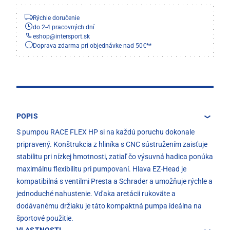
Rýchle doručenie
do 2-4 pracovných dní
eshop
@
intersport.sk
Doprava zdarma pri objednávke nad 50€**
POPIS
S pumpou RACE FLEX HP si na každú poruchu dokonale
pripravený. Konštrukcia z hliníka s CNC sústružením zaisťuje
stabilitu pri nízkej hmotnosti, zatiaľ čo výsuvná hadica ponúka
maximálnu flexibilitu pri pumpovaní. Hlava EZ-Head je
kompatibilná s ventilmi Presta a Schrader a umožňuje rýchle a
jednoduché nahustenie. Vďaka aretácii rukoväte a
dodávanému držiaku je táto kompaktná pumpa ideálna na
športové použitie.
VLASTNOSTI