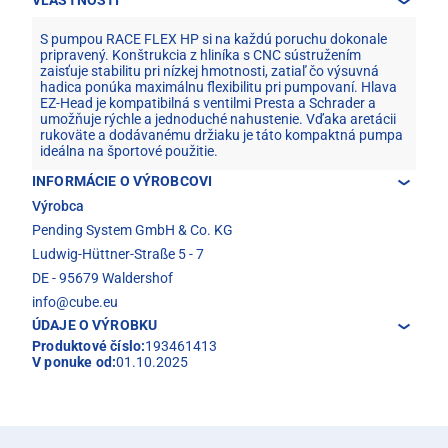
S pumpou RACE FLEX HP si na každú poruchu dokonale
pripravený. Konštrukcia z hliníka s CNC sústružením
zaisťuje stabilitu pri nízkej hmotnosti, zatiaľ čo výsuvná
hadica ponúka maximálnu flexibilitu pri pumpovaní. Hlava
EZ-Head je kompatibilná s ventilmi Presta a Schrader a
umožňuje rýchle a jednoduché nahustenie. Vďaka aretácii
rukoväte a dodávanému držiaku je táto kompaktná pumpa
ideálna na športové použitie.
INFORMÁCIE O VÝROBCOVI
Výrobca
Pending System GmbH & Co. KG
Ludwig-Hüttner-Straße 5 - 7
DE - 95679 Waldershof
info@cube.eu
ÚDAJE O VÝROBKU
Produktové číslo:
193461413
V ponuke od:
01.10.2025