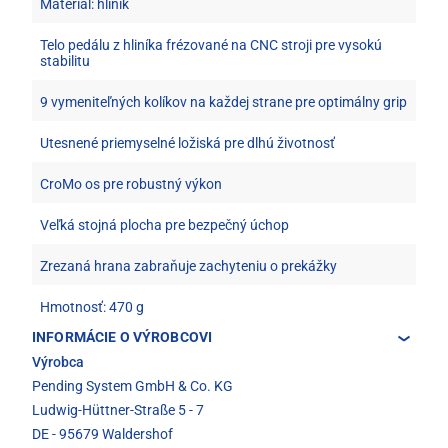
Materiál: hliník
Telo pedálu z hliníka frézované na CNC stroji pre vysokú
stabilitu
9 vymeniteľných kolíkov na každej strane pre optimálny grip
Utesnené priemyselné ložiská pre dlhú životnosť
CroMo os pre robustný výkon
Veľká stojná plocha pre bezpečný úchop
Zrezaná hrana zabraňuje zachyteniu o prekážky
Hmotnosť: 470 g
INFORMÁCIE O VÝROBCOVI
Výrobca
Pending System GmbH & Co. KG
Ludwig-Hüttner-Straße 5 - 7
DE - 95679 Waldershof