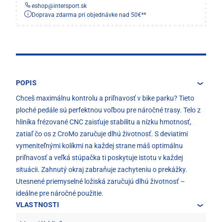
eshop
@
intersport.sk
Doprava zdarma pri objednávke nad 50€**
POPIS
Chceš maximálnu kontrolu a priľnavosť v bike parku? Tieto
ploché pedále sú perfektnou voľbou pre náročné trasy. Telo z
hliníka frézované CNC zaisťuje stabilitu a nízku hmotnosť,
zatiaľ čo os z CroMo zaručuje dlhú životnosť. S deviatimi
vymeniteľnými kolíkmi na každej strane máš optimálnu
priľnavosť a veľká stúpačka ti poskytuje istotu v každej
situácii. Zahnutý okraj zabraňuje zachyteniu o prekážky.
Utesnené priemyselné ložiská zaručujú dlhú životnosť –
ideálne pre náročné použitie.
VLASTNOSTI