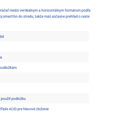
e otáčať medzi vertikálnym a horizontálnym formátom podľa
tvoj smartfón do stredu, takže máš súčasne prehľad o ceste
bil
ha
 podložkám
é použiť podložku
fľaše ACID pre hlavové zloženie