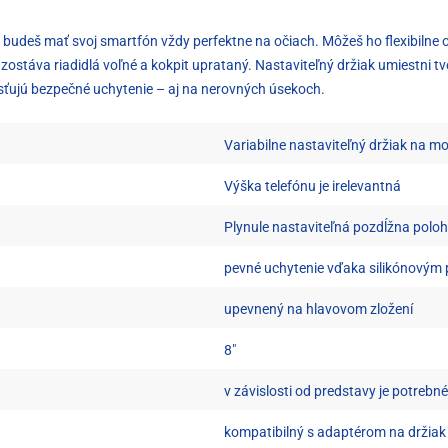
e budeš mať svoj smartfón vždy perfektne na očiach. Môžeš ho flexibiln
 zostáva riadidlá voľné a kokpit uprataný. Nastaviteľný držiak umiestni 
aisťujú bezpečné uchytenie – aj na nerovných úsekoch.
Variabilne nastaviteľný držiak na mo
Výška telefónu je irelevantná
Plynule nastaviteľná pozdĺžna polo
pevné uchytenie vďaka silikónovým
upevnený na hlavovom zložení
8"
v závislosti od predstavy je potrebn
kompatibilný s adaptérom na držiak 