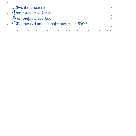
Rýchle doručenie
do 2-4 pracovných dní
eshop
@
intersport.sk
Doprava zdarma pri objednávke nad 50€**