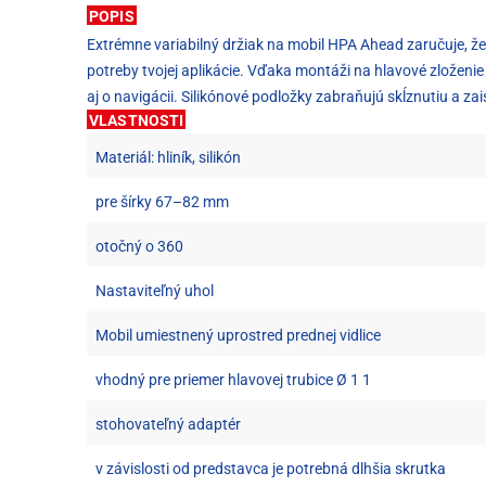
POPIS
Extrémne variabilný držiak na mobil HPA Ahead zaručuje, ž
potreby tvojej aplikácie. Vďaka montáži na hlavové zloženie
aj o navigácii. Silikónové podložky zabraňujú skĺznutiu a z
VLASTNOSTI
Materiál: hliník, silikón
pre šírky 67–82 mm
otočný o 360
Nastaviteľný uhol
Mobil umiestnený uprostred prednej vidlice
vhodný pre priemer hlavovej trubice Ø 1 1
stohovateľný adaptér
v závislosti od predstavca je potrebná dlhšia skrutka