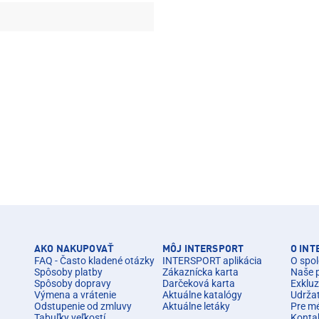
AKO NAKUPOVAŤ
MÔJ INTERSPORT
O IN
FAQ - Často kladené otázky
INTERSPORT aplikácia
O spol
Spôsoby platby
Zákaznícka karta
Naše 
Spôsoby dopravy
Darčeková karta
Exkluz
Výmena a vrátenie
Aktuálne katalógy
Udrža
Odstupenie od zmluvy
Aktuálne letáky
Pre m
Tabuľky veľkostí
Konta