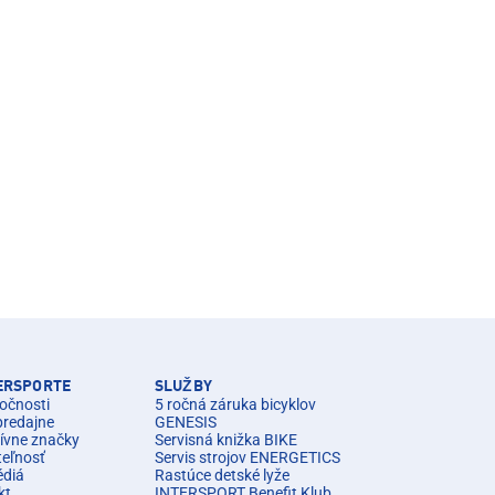
TERSPORTE
SLUŽBY
očnosti
5 ročná záruka bicyklov
predajne
GENESIS
ívne značky
Servisná knižka BIKE
teľnosť
Servis strojov ENERGETICS
édiá
Rastúce detské lyže
kt
INTERSPORT Benefit Klub