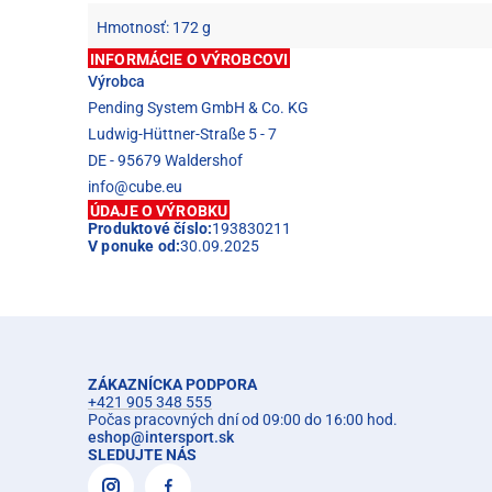
Hmotnosť: 172 g
INFORMÁCIE O VÝROBCOVI
Výrobca
Pending System GmbH & Co. KG
Ludwig-Hüttner-Straße 5 - 7
DE - 95679 Waldershof
info@cube.eu
ÚDAJE O VÝROBKU
Produktové číslo:
193830211
V ponuke od:
30.09.2025
ZÁKAZNÍCKA PODPORA
+421 905 348 555
Počas pracovných dní od 09:00 do 16:00 hod.
eshop
@
intersport.sk
SLEDUJTE NÁS