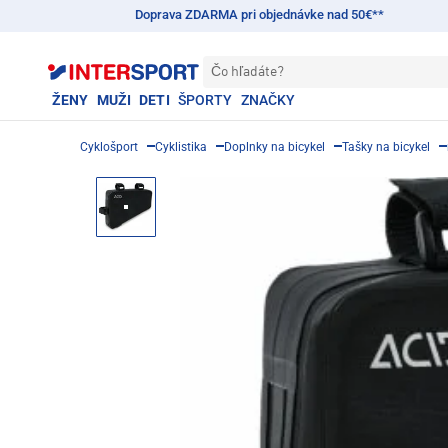
Doprava ZDARMA pri objednávke nad 50€**
Čo hľadáte?
ŽENY
MUŽI
DETI
ŠPORTY
ZNAČKY
Cyklošport
Cyklistika
Doplnky na bicykel
Tašky na bicykel