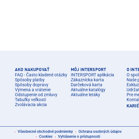
AKO NAKUPOVAŤ
MÔJ INTERSPORT
O IN
FAQ - Často kladené otázky
INTERSPORT aplikácia
O spol
Spôsoby platby
Zákaznícka karta
Naše 
Spôsoby dopravy
Darčeková karta
Exkluz
Výmena a vrátenie
Aktuálne katalógy
Udrža
Odstupenie od zmluvy
Aktuálne letáky
Pre m
Tabuľky veľkostí
Konta
Zvolávacia akcia
KARI
Všeobecné obchodné podmienky
Ochrana osobných údajov
Cookies
Vyhlásenie o prístupnosti