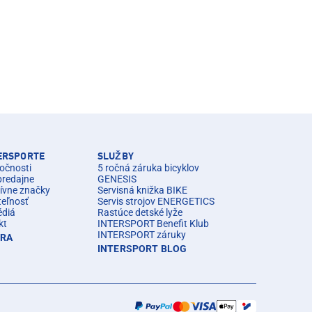
TERSPORTE
SLUŽBY
očnosti
5 ročná záruka bicyklov
predajne
GENESIS
ívne značky
Servisná knižka BIKE
teľnosť
Servis strojov ENERGETICS
édiá
Rastúce detské lyže
kt
INTERSPORT Benefit Klub
INTERSPORT záruky
ÉRA
INTERSPORT BLOG