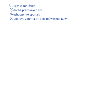
Rýchle doručenie
do 2-4 pracovných dní
eshop
@
intersport.sk
Doprava zdarma pri objednávke nad 50€**