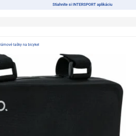
Stiahnite si INTERSPORT aplikáciu
rámové tašky na bicykel