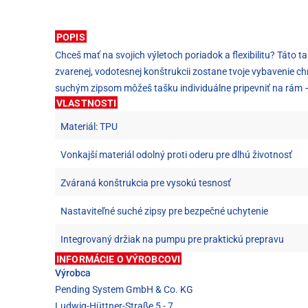
POPIS
Chceš mať na svojich výletoch poriadok a flexibilitu? Táto
zvarenej, vodotesnej konštrukcii zostane tvoje vybavenie chr
suchým zipsom môžeš tašku individuálne pripevniť na rám –
VLASTNOSTI
Materiál: TPU
Vonkajší materiál odolný proti oderu pre dlhú životnosť
Zváraná konštrukcia pre vysokú tesnosť
Nastaviteľné suché zipsy pre bezpečné uchytenie
Integrovaný držiak na pumpu pre praktickú prepravu
INFORMÁCIE O VÝROBCOVI
Výrobca
Pending System GmbH & Co. KG
Ludwig-Hüttner-Straße 5 - 7