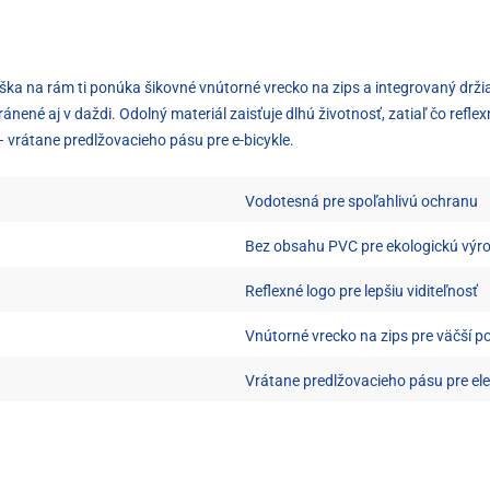
 taška na rám ti ponúka šikovné vnútorné vrecko na zips a integrovaný dr
ánené aj v daždi. Odolný materiál zaisťuje dlhú životnosť, zatiaľ čo refle
 vrátane predlžovacieho pásu pre e-bicykle.
Vodotesná pre spoľahlivú ochranu
Bez obsahu PVC pre ekologickú výr
Reflexné logo pre lepšiu viditeľnosť
Vnútorné vrecko na zips pre väčší p
Vrátane predlžovacieho pásu pre elek