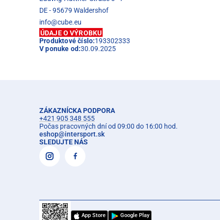
DE - 95679 Waldershof
info@cube.eu
ÚDAJE O VÝROBKU
Produktové číslo:
193302333
V ponuke od:
30.09.2025
ZÁKAZNÍCKA PODPORA
+421 905 348 555
Počas pracovných dní od 09:00 do 16:00 hod.
eshop
@
intersport.sk
SLEDUJTE NÁS
App Store
Google Play