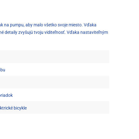
žiak na pumpu, aby malo všetko svoje miesto. Vďaka
xné detaily zvyšujú tvoju viditeľnosť. Vďaka nastaviteľným
obu
oriadok
trické bicykle