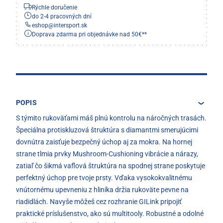
Rýchle doručenie
do 2-4 pracovných dní
eshop
@
intersport.sk
Doprava zdarma pri objednávke nad 50€**
POPIS
S týmito rukoväťami máš plnú kontrolu na náročných trasách.
Špeciálna protiskluzová štruktúra s diamantmi smerujúcimi
dovnútra zaisťuje bezpečný úchop aj za mokra. Na hornej
strane tlmia prvky Mushroom-Cushioning vibrácie a nárazy,
zatiaľ čo šikmá vaflová štruktúra na spodnej strane poskytuje
perfektný úchop pre tvoje prsty. Vďaka vysokokvalitnému
vnútornému upevneniu z hliníka držia rukoväte pevne na
riadidlách. Navyše môžeš cez rozhranie GILink pripojiť
praktické príslušenstvo, ako sú multitooly. Robustné a odolné