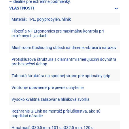
– ideálne pre extrémne podmienky.
VLASTNOSTI
Materiál: TPE, polypropylén, hliník
Filozofia NF Ergonomics pre maximálnu kontrolu pri
extrémnych jazdách
Mushroom Cushioning oblasti na tlmenie vibrácií a nárazov
Protiskluzová štruktúra s diamantmi smerujúcimi dovnútra
pre bezpečný úchop
Zahnatá štruktúra na spodnej strane pre optimálny grip
Vnútorné upevnenie pre pevné uchytenie
Vysoko kvalitná zalisovaná hliníková svorka
Rozhranie GILink na montáž príslušenstva, ako sú
napríklad náradie
Hmotnosť: Ø30,5 mm: 101 g, Ø32,5 mm: 120 g