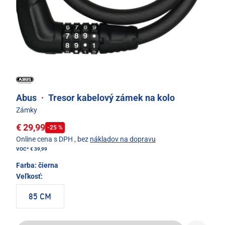
Abus
·
Tresor kabelový zámek na kolo
Zámky
€ 29,99
-25 %
Online cena s DPH
, bez
nákladov na dopravu
VOC*
€ 39,99
Farba:
čierna
Veľkosť:
85 CM