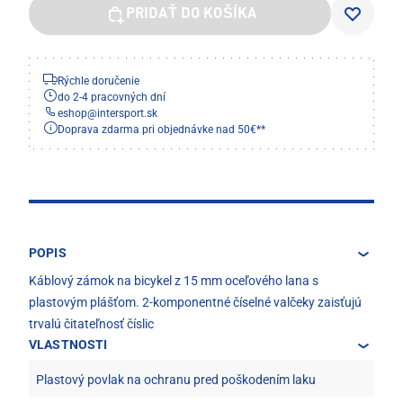
PRIDAŤ DO KOŠÍKA
Rýchle doručenie
do 2-4 pracovných dní
eshop
@
intersport.sk
Doprava zdarma pri objednávke nad 50€**
POPIS
Káblový zámok na bicykel z 15 mm oceľového lana s
plastovým plášťom. 2-komponentné číselné valčeky zaisťujú
trvalú čitateľnosť číslic
VLASTNOSTI
Plastový povlak na ochranu pred poškodením laku