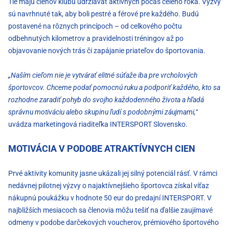
Tie majú členov klubu udržiavať aktívnych počas celého roka. Výzvy
sú navrhnuté tak, aby boli pestré a férové pre každého. Budú
postavené na rôznych princípoch – od celkového počtu
odbehnutých kilometrov a pravidelnosti tréningov až po
objavovanie nových trás či zapájanie priateľov do športovania.
„Naším cieľom nie je vytvárať elitné súťaže iba pre vrcholových
športovcov. Chceme podať pomocnú ruku a podporiť každého, kto sa
rozhodne zaradiť pohyb do svojho každodenného života a hľadá
správnu motiváciu alebo skupinu ľudí s podobnými záujmami,“
uvádza marketingová riaditeľka INTERSPORT Slovensko.
MOTIVÁCIA V PODOBE ATRAKTÍVNYCH CIEN
Prvé aktivity komunity jasne ukázali jej silný potenciál rásť. V rámci
nedávnej pilotnej výzvy o najaktívnejšieho športovca získal víťaz
nákupnú poukážku v hodnote 50 eur do predajní INTERSPORT. V
najbližších mesiacoch sa členovia môžu tešiť na ďalšie zaujímavé
odmeny v podobe darčekových voucherov, prémiového športového