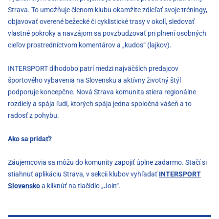
Strava. To umožňuje členom klubu okamžite zdieľať svoje tréningy,
objavovať overené bežecké či cyklistické trasy v okolí, sledovať
vlastné pokroky a navzájom sa povzbudzovať pri plnení osobných
cieľov prostredníctvom komentárov a „kudos“ (lajkov).
INTERSPORT dlhodobo patrí medzi najväčších predajcov
športového vybavenia na Slovensku a aktívny životný štýl
podporuje koncepčne. Nová Strava komunita stiera regionálne
rozdiely a spája ľudí, ktorých spája jedna spoločná vášeň a to
radosť z pohybu.
Ako sa pridať?
Záujemcovia sa môžu do komunity zapojiť úplne zadarmo. Stačí si
stiahnuť aplikáciu Strava, v sekcii klubov vyhľadať
INTERSPORT
Slovensko
a kliknúť na tlačidlo „Join“.